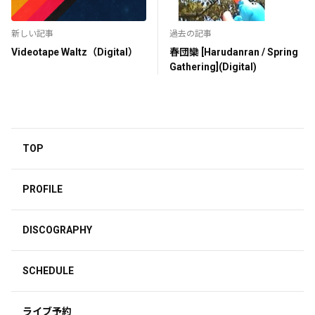
新しい記事
過去の記事
Videotape Waltz（Digital）
春団欒 [Harudanran / Spring
Gathering](Digital)
TOP
PROFILE
DISCOGRAPHY
SCHEDULE
ライブ予約