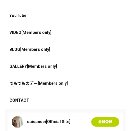
YouTube
VIDEO[Members only]
BLOG[Members only]
GALLERY[Members only]
でもでものデー[Members only]
CONTACT
daisansei[Official Site]
会員登録