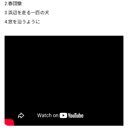
2.春団欒
3.浜辺を走る一匹の犬
4.窓を沿うように