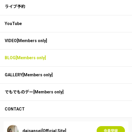
ライブ予約
YouTube
VIDEO[Members only]
BLOG[Members only]
GALLERY[Members only]
でもでものデー[Members only]
CONTACT
daisansei[Official Site]
会員登録